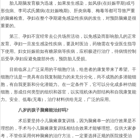
胎儿期脑发育极为迅速，如果发生感染，如风疹(在妊娠早期)或弓
形虫病、李司忒氏菌病(在妊娠晚期)、肝炎病毒、梅毒等都可导致严重
的脑瘫检查。孕妇在整个孕期避免感染性疾病的发生，对预防脑瘫是很
重要的。
第三、孕妇不宜经常去公共场所活动，以免感染而影响胎儿的正常
发育。孕妇一旦发生感染性疾病，要及时医治，药物需在专业医生指导
下使用。妇女妊娠前如有糖尿病等疾病，应积极进行治疗，待病情控制
后受孕;孕妇应避免腹部外伤，预防胎儿受损。
目前临床上广泛采用的干细胞疗法，给患者的康复带来了希望。干
细胞疗法是一类具有自我复制能力的未充分分化，尚不成熟的多潜能细
胞，有自我更新和分化潜能力。在一定条件下，它可以分化成多种功能
细胞，形成任何类型的组织和器官，以实现机体内部结构和自我康复能
力。安全、低毒(无毒)，治疗材料供给充足，广泛的应用。
八岁的孩子脑瘫能治好吗?
术后要坚持小儿脑瘫康复训练，因为脑瘫单一的治疗效果是不
理想的，手术与小儿脑瘫康复训练相结合效果才能够理想。仅供大家参
考，不管你采用何种脑瘫的治疗方法，一定要选择正规的医院接受治