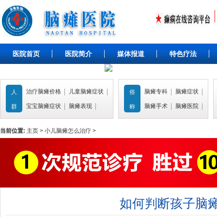
医院首页
医院简介
媒体报道
特色疗法
治疗脑瘫价格
儿童脑瘫症状
脑瘫专科
脑瘫症状
人
俗
宝宝脑瘫症状
脑瘫表现
脑瘫手术
脑瘫医院
群
称
当前位置:
主页
>
小儿脑瘫怎么治疗
>
如何判断孩子脑