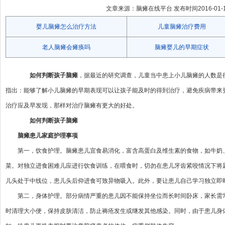
文章来源：脑瘫在线平台 发布时间2016-01-15 
婴儿脑瘫怎么治疗方法
儿童脑瘫治疗费用
老人脑瘫会瘫痪吗
脑瘫婴儿的早期症状
如何判断孩子脑瘫
，据最近的研究调查，儿童当中患上小儿脑瘫的人数是
指出：能够了解小儿脑瘫的早期表现可以让孩子能及时的得到治疗，避免疾病带来
治疗应及早发现，那样对治疗脑瘫有更大的好处。
如何判断孩子脑瘫
脑瘫患儿家庭护理事项
第一，饮食护理。脑瘫患儿宜食易消化，富含高蛋白及维生素的食物，如牛奶
菜。对独立进食困难儿应进行饮食训练，在喂食时，切勿在患儿牙齿紧咬情况下将
儿头处于中线位，患儿头后仰进食可致异物吸入。此外，要让患儿自己学习独立即
第二，身体护理。部分病情严重的患儿因不能保持坐位而长时间卧床，家长需
时清理大小便，保持皮肤清洁，防止褥疮发生或继发其他感染。同时，由于患儿身