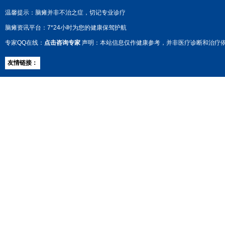
温馨提示：脑瘫并非不治之症，切记专业诊疗
脑瘫资讯平台：7*24小时为您的健康保驾护航
专家QQ在线：
点击咨询专家
声明：本站信息仅作健康参考，并非医疗诊断和治疗
友情链接：