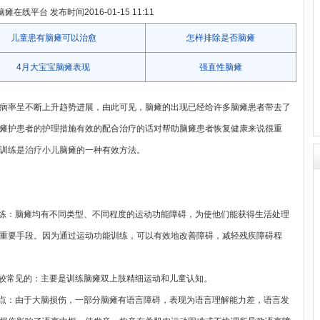
在线平台 发布时间2016-01-15 11:11
儿童患有脑瘫可以治愈
怎样排除是否脑瘫
4月大宝宝脑瘫表现
强直性脑瘫
病率呈不断上升趋势进展，由此可见，脑瘫的出现已经给许多脑瘫患者带去了
瘫护患者的护理措施有效的配合治疗的话对帮助脑瘫患者恢复健康来说很重
训练是治疗小儿脑瘫的一种有效方法。
训练：脑瘫均有不同类型、不同程度的运动功能障碍，为使他们能获得生活处理
重要手段。因为通过运动功能训练，可以有效地改善障碍，减轻残疾障碍程
比较常见的：主要是训练脑瘫双上肢精细运动和儿童认知。
一点：由于大脑损伤，一部分脑瘫有语言障碍，表现为语言理解能力差，语言发