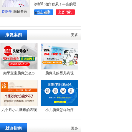
诊断和治疗积累了丰富的经
刘医生
脑瘫专家
验
>>详情
康复案例
更多
如果宝宝脑瘫怎么办
脑瘫儿的婴儿表现
六个月小儿脑瘫的表现
小儿脑瘫怎样治疗
就诊指南
更多