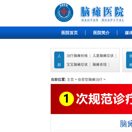
医院首页
医院简介
媒
治疗脑瘫价格
儿童脑瘫症状
人
宝宝脑瘫症状
脑瘫表现
群
当前位置:
主页
>
痉挛型脑瘫治疗
>
脑