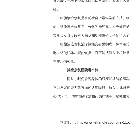
育迟缓，完全不能说话或说话不清楚。原因是大脑
碍。
细胞渗透修复是目前社会上最科学的方法。细
命。细胞渗透修复后，分化为神经元，补充缺损的
常生长发育，改善大脑认知功能障碍，得到了人们
细胞渗透修复治疗脑瘫具有更彻底、标本兼治
胞，促使肌体功能的恢复，而不能从源头上根治脑
本兼治的效果。
脑瘫康复医院哪个好
同时，我们发现身体的残疾和功能的障碍常
意力及定向能力等方面的认知障碍。所以，此时进
心理治疗、理性情绪疗法和行为疗法等。脑瘫康复
本文地址：
http://www.ehandley.com/ntn/115