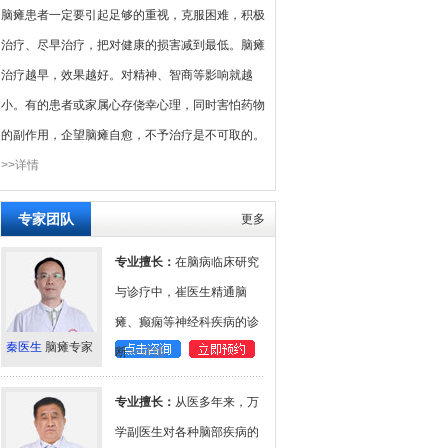
脑瘫患者一定要引起足够的重视，克服困难，积极
治疗、尽早治疗，把对健康的损害减到最低。脑瘫
治疗越早，效果越好。对精神、智商等影响就越
小。有的患者或家属心存侥幸心理，同时害怕药物
的副作用，企望脑瘫自愈，不予治疗是不可取的。
>>详情
专家团队
更多
专业擅长：
在脑病临床研究
与诊疗中，崔医生精通脑
瘫、癫痫等神经科疾病的诊
秦医生
脑瘫专家
断
>>详情
专业擅长：
从医多年来，万
学副医生对各种脑部疾病的