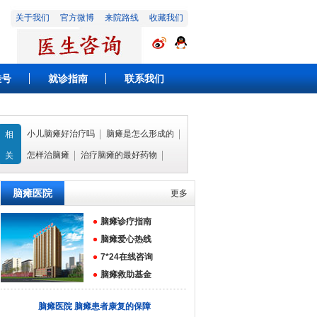
关于我们
官方微博
来院路线
收藏我们
挂号
就诊指南
联系我们
小儿脑瘫好治疗吗
脑瘫是怎么形成的
相
怎样治脑瘫
治疗脑瘫的最好药物
关
脑瘫医院
更多
脑瘫诊疗指南
脑瘫爱心热线
7*24在线咨询
脑瘫救助基金
脑瘫医院 脑瘫患者康复的保障