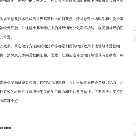
损伤影响了语言中枢，使发音、构音有关肌肉运动困难或不协调所导致语言障
胞渗透修复技术已成为世界高新技术的新亮点，势将导致一场医学和生物学革
神经元细胞，并促进小儿脑组织中的神经细胞分化发挥功能，恢复脑神经的正
的肯定。
的效果。其它治疗方法如药物治疗等都是利用药物的效用来改善肌体受损细
瘫，消除患儿体内受损的细胞。因此，细胞渗透修复治疗脑瘫具有更彻底、标
会引发脑瘫患者焦虑、抑郁等心理障碍，并且疾病本身也会造成记忆力、注
行有效的心理治疗能增强患者的学习能力和主动参与精神，主要方法为支持性
医院哪个好
38.html