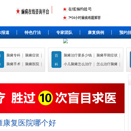
体报道
特色疗法
专家团队
康复病例
预约
脑瘫专科
脑瘫症状
脑瘫治疗要多少钱
脑瘫早期症状
俗
百
脑瘫手术
脑瘫医院
小儿脑瘫怎么治疗
怎么治疗脑瘫
称
科
瘫康复医院哪个好