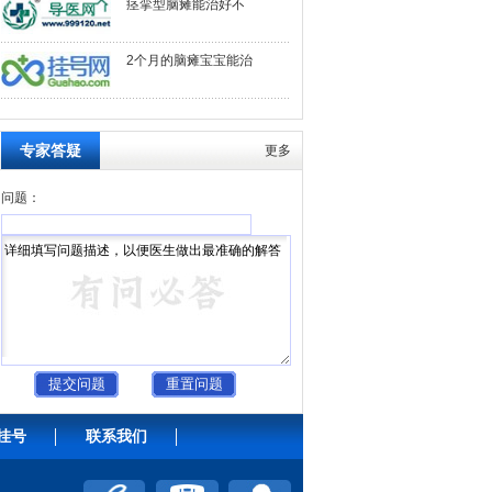
痉挛型脑瘫能治好不
2个月的脑瘫宝宝能治
专家答疑
更多
问题：
挂号
联系我们