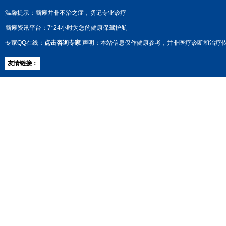
温馨提示：脑瘫并非不治之症，切记专业诊疗
脑瘫资讯平台：7*24小时为您的健康保驾护航
专家QQ在线：
点击咨询专家
声明：本站信息仅作健康参考，并非医疗诊断和治疗
友情链接：