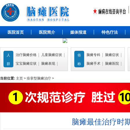
医院首页
医院简介
媒体报道
特色疗法
治疗脑瘫价格
儿童脑瘫症状
脑瘫专科
脑瘫症状
人
俗
宝宝脑瘫症状
脑瘫表现
脑瘫手术
脑瘫医院
群
称
当前位置:
主页
>
痉挛型脑瘫治疗
>
脑瘫最佳治疗时