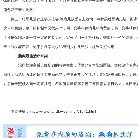
体的对称，容易将双手放在胸前，面前放置玩具及悬挂一些彩色鲜艳汽球和铃铛，
颜色及声音的刺激。
第三、对婴儿进行正确的抱姿;脑瘫儿缺乏自主运动，年龄虽过婴幼儿期，而
大人的颈部，躯干的控制力又很差时，用一只手扶住病儿的肩背部，另一只手扶住
手搂抱颈部及躯干有一定的控制力时，家长采用一手托住病儿臀部处于坐的姿势，
于上肢功能发育，使下肢痉挛内收肌得到拉伸及牵张，起到良好作用。
脑瘫最佳治疗时期
治疗脑梗塞后遗症所致的各种瘫痪，请到北京太阳城医院。瘫痪治疗专家采
脑梗塞后遗症所致的瘫痪者重新站立，恢复正常人的生活，是家庭重回欢乐。另外
以后孩子照顾方面一定要注意。希望所有脑梗塞后遗症瘫痪患者早日站立，重回美好
本文地址：
http://www.ehandley.com/ntn/11541.html