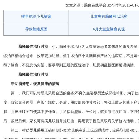
文章来源：脑瘫在线平台 发布时间2016-01-15 
哪里能治小儿脑瘫
儿童患有脑瘫可以治愈
导致脑瘫原因
4月大宝宝脑瘫表现
脑瘫最佳治疗时期
，小儿脑瘫手术治疗为无数脑瘫患者带来新的康复希望
练治疗相结合起来，效果更加明显。但手术治疗小儿脑瘫有严格的适应症，不是每
得了脑瘫，不要悲伤失望，要尽早到正规的医院治疗，切忌胡乱投医而延误病情。
脑瘫最佳治疗时期
帮助脑瘫患儿恢复健康的措施
第一、我们可以对婴儿采用合适的坐姿;不良的坐姿极易造成脊柱畸形。为了使
度，背部充分伸展，家长可跪病儿身后，用腹部顶住其腰部，将双上肢从其腋下穿
腿，并按压膝关节使其下肢伸直。手足徐动型病儿坐位时，髂关节过度屈曲，下肢
后，很易后倒。家长可将病儿双腿并拢屈曲，再用双手握住其双肩关节旋内活动，
第二、帮助婴儿采用正确的侧卧位;病儿躺在床上玩或睡眠时，应采取侧卧位